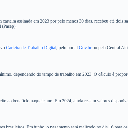
 carteira assinada em 2023 por pelo menos 30 dias, recebeu até dois s
l (Pasep).
tivo
Carteira de Trabalho Digital
, pelo portal
Gov.br
ou pela Central Alô
mínimo, dependendo do tempo de trabalho em 2023. O cálculo é proporc
direito ao benefício naquele ano. Em 2024, ainda restam valores disponí
es brasileiros. Em junho, o pagamento será realizado no dia 16 para os