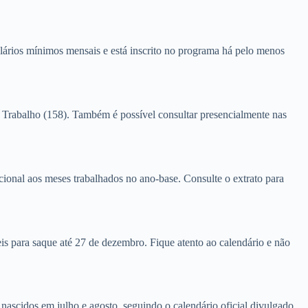
alários mínimos mensais e está inscrito no programa há pelo menos
 Trabalho (158). Também é possível consultar presencialmente nas
ional aos meses trabalhados no ano-base. Consulte o extrato para
veis para saque até 27 de dezembro. Fique atento ao calendário e não
 nascidos em julho e agosto, seguindo o calendário oficial divulgado