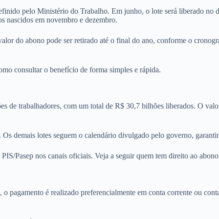
nido pelo Ministério do Trabalho. Em junho, o lote será liberado no d
a os nascidos em novembro e dezembro.
O valor do abono pode ser retirado até o final do ano, conforme o cron
mo consultar o benefício de forma simples e rápida.
ões de trabalhadores, com um total de R$ 30,7 bilhões liberados. O val
. Os demais lotes seguem o calendário divulgado pelo governo, garantin
o PIS/Pasep nos canais oficiais. Veja a seguir quem tem direito ao abono
IS, o pagamento é realizado preferencialmente em conta corrente ou con