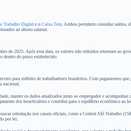
de Trabalho Digital
e o
Caixa Tem
. Ambos permitem consultar saldos, d
cionados ao abono salarial.
mbro de 2025. Após essa data, os valores não retirados retornam ao go
io dentro do prazo estabelecido.
anceiro para milhões de trabalhadores brasileiros. Com pagamentos que
a nacional.
ilidade, manter os dados atualizados junto ao empregador e acompanhar o
amento dos beneficiários e contribui para o equilíbrio econômico ao l
scar orientação nos canais oficiais, como a Central Alô Trabalho (158)
o por lei.