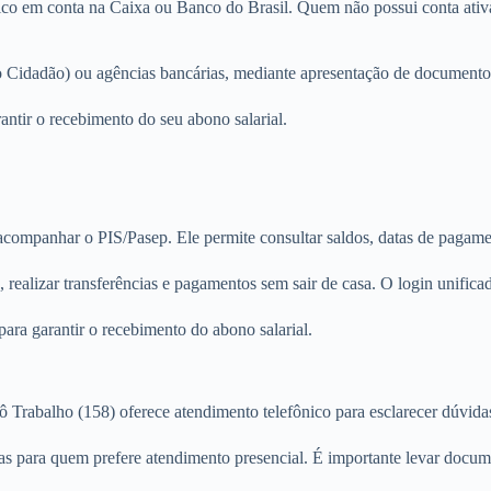
ico em conta na Caixa ou Banco do Brasil. Quem não possui conta ativa
ão Cidadão) ou agências bancárias, mediante apresentação de documento
tir o recebimento do seu abono salarial.
acompanhar o PIS/Pasep. Ele permite consultar saldos, datas de pagamen
alizar transferências e pagamentos sem sair de casa. O login unificado
para garantir o recebimento do abono salarial.
lô Trabalho (158) oferece atendimento telefônico para esclarecer dúvid
as para quem prefere atendimento presencial. É importante levar docum