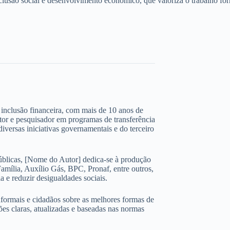
usão social e desenvolvimento econômico, que valoriza o trabalho forma
 e inclusão financeira, com mais de 10 anos de
ltor e pesquisador em programas de transferência
iversas iniciativas governamentais e do terceiro
úblicas, [Nome do Autor] dedica-se à produção
amília, Auxílio Gás, BPC, Pronaf, entre outros,
 e reduzir desigualdades sociais.
nformais e cidadãos sobre as melhores formas de
ões claras, atualizadas e baseadas nas normas