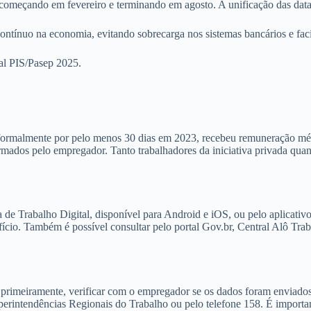
omeçando em fevereiro e terminando em agosto. A unificação das datas 
ontínuo na economia, evitando sobrecarga nos sistemas bancários e faci
ial PIS/Pasep 2025.
 formalmente por pelo menos 30 dias em 2023, recebeu remuneração médi
rmados pelo empregador. Tanto trabalhadores da iniciativa privada qua
a de Trabalho Digital, disponível para Android e iOS, ou pelo aplicati
enefício. Também é possível consultar pelo portal Gov.br, Central Alô T
, primeiramente, verificar com o empregador se os dados foram enviado
uperintendências Regionais do Trabalho ou pelo telefone 158. É importa