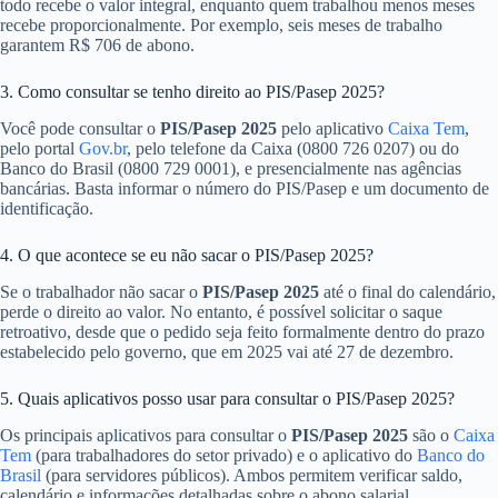
todo recebe o valor integral, enquanto quem trabalhou menos meses
recebe proporcionalmente. Por exemplo, seis meses de trabalho
garantem R$ 706 de abono.
3. Como consultar se tenho direito ao PIS/Pasep 2025?
Você pode consultar o
PIS/Pasep 2025
pelo aplicativo
Caixa Tem
,
pelo portal
Gov.br
, pelo telefone da Caixa (0800 726 0207) ou do
Banco do Brasil (0800 729 0001), e presencialmente nas agências
bancárias. Basta informar o número do PIS/Pasep e um documento de
identificação.
4. O que acontece se eu não sacar o PIS/Pasep 2025?
Se o trabalhador não sacar o
PIS/Pasep 2025
até o final do calendário,
perde o direito ao valor. No entanto, é possível solicitar o saque
retroativo, desde que o pedido seja feito formalmente dentro do prazo
estabelecido pelo governo, que em 2025 vai até 27 de dezembro.
5. Quais aplicativos posso usar para consultar o PIS/Pasep 2025?
Os principais aplicativos para consultar o
PIS/Pasep 2025
são o
Caixa
Tem
(para trabalhadores do setor privado) e o aplicativo do
Banco do
Brasil
(para servidores públicos). Ambos permitem verificar saldo,
calendário e informações detalhadas sobre o abono salarial.