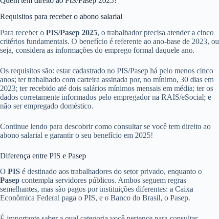
Quem tem direito ao PIS/Pasep 2025?
Requisitos para receber o abono salarial
Para receber o
PIS/Pasep 2025
, o trabalhador precisa atender a cinco
critérios fundamentais. O benefício é referente ao ano-base de 2023, ou
seja, considera as informações do emprego formal daquele ano.
Os requisitos são: estar cadastrado no PIS/Pasep há pelo menos cinco
anos; ter trabalhado com carteira assinada por, no mínimo, 30 dias em
2023; ter recebido até dois salários mínimos mensais em média; ter os
dados corretamente informados pelo empregador na RAIS/eSocial; e
não ser empregado doméstico.
Continue lendo para descobrir como consultar se você tem direito ao
abono salarial e garantir o seu benefício em 2025!
Diferença entre PIS e Pasep
O
PIS
é destinado aos trabalhadores do setor privado, enquanto o
Pasep
contempla servidores públicos. Ambos seguem regras
semelhantes, mas são pagos por instituições diferentes: a Caixa
Econômica Federal paga o PIS, e o Banco do Brasil, o Pasep.
É importante saber a qual categoria você pertence para consultar