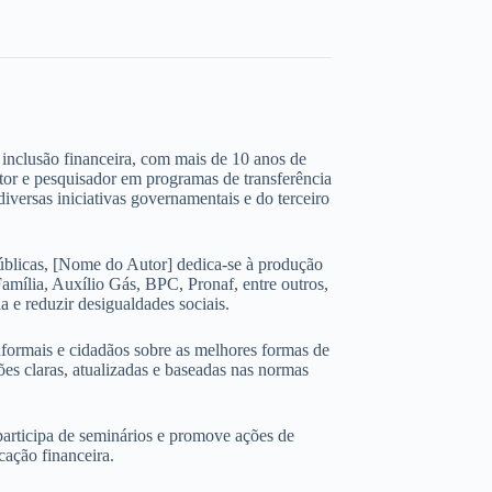
 e inclusão financeira, com mais de 10 anos de
ltor e pesquisador em programas de transferência
iversas iniciativas governamentais e do terceiro
úblicas, [Nome do Autor] dedica-se à produção
amília, Auxílio Gás, BPC, Pronaf, entre outros,
 e reduzir desigualdades sociais.
nformais e cidadãos sobre as melhores formas de
ões claras, atualizadas e baseadas nas normas
participa de seminários e promove ações de
cação financeira.