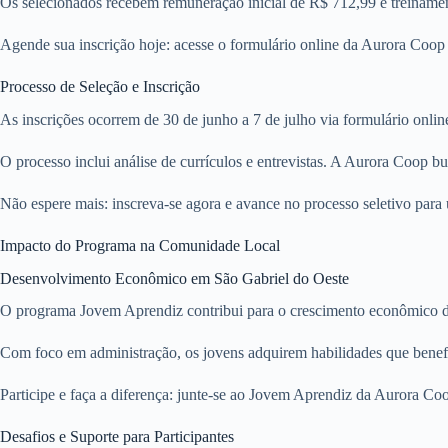
Os selecionados recebem remuneração inicial de R$ 712,99 e treinament
Agende sua inscrição hoje: acesse o formulário online da Aurora Coo
Processo de Seleção e Inscrição
As inscrições ocorrem de 30 de junho a 7 de julho via formulário on
O processo inclui análise de currículos e entrevistas. A Aurora Coop b
Não espere mais: inscreva-se agora e avance no processo seletivo para
Impacto do Programa na Comunidade Local
Desenvolvimento Econômico em São Gabriel do Oeste
O programa Jovem Aprendiz contribui para o crescimento econômico d
Com foco em administração, os jovens adquirem habilidades que benefi
Participe e faça a diferença: junte-se ao Jovem Aprendiz da Aurora Co
Desafios e Suporte para Participantes