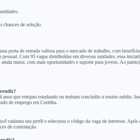
tunidades.
s chances de seleção.
.
 porta de entrada valiosa para o mercado de trabalho, com benefícios
pessoal. Com 95 vagas distribuídas em diversas unidades, essa iniciat
ainda maior, com mais oportunidades e suporte para jovens. Ao partici
prendiz?
4 anos que estejam estudando ou tenham concluído o ensino médio. Isso
cado de emprego em Curitiba.
cê cadastra seu perfil e seleciona o código da vaga de interesse. Após
ces de contratação.
rendiz?