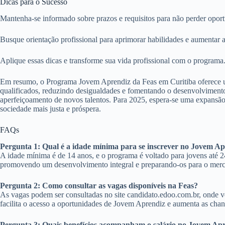
Dicas para o Sucesso
Mantenha-se informado sobre prazos e requisitos para não perder opor
Busque orientação profissional para aprimorar habilidades e aumentar a
Aplique essas dicas e transforme sua vida profissional com o programa
Em resumo, o Programa Jovem Aprendiz da Feas em Curitiba oferece uma
qualificados, reduzindo desigualdades e fomentando o desenvolvimento 
aperfeiçoamento de novos talentos. Para 2025, espera-se uma expansão 
sociedade mais justa e próspera.
FAQs
Pergunta 1: Qual é a idade mínima para se inscrever no Jovem A
A idade mínima é de 14 anos, e o programa é voltado para jovens até 2
promovendo um desenvolvimento integral e preparando-os para o mer
Pergunta 2: Como consultar as vagas disponíveis na Feas?
As vagas podem ser consultadas no site candidato.edoo.com.br, onde vo
facilita o acesso a oportunidades de Jovem Aprendiz e aumenta as chan
Pergunta 3: Quais benefícios acompanham o salário no Jovem Ap