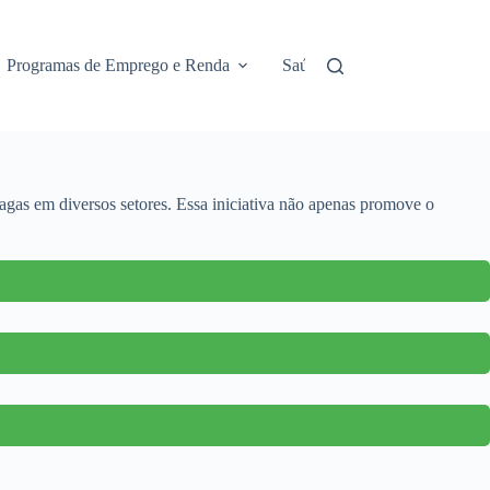
Programas de Emprego e Renda
Saúde e Assistência
No
gas em diversos setores. Essa iniciativa não apenas promove o