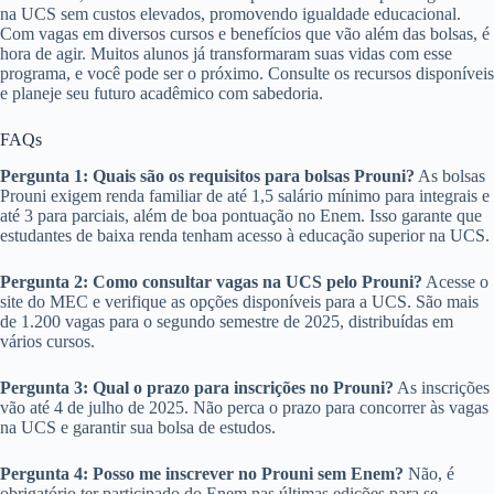
na UCS sem custos elevados, promovendo igualdade educacional.
Com vagas em diversos cursos e benefícios que vão além das bolsas, é
hora de agir. Muitos alunos já transformaram suas vidas com esse
programa, e você pode ser o próximo. Consulte os recursos disponíveis
e planeje seu futuro acadêmico com sabedoria.
FAQs
Pergunta 1: Quais são os requisitos para bolsas Prouni?
As bolsas
Prouni exigem renda familiar de até 1,5 salário mínimo para integrais e
até 3 para parciais, além de boa pontuação no Enem. Isso garante que
estudantes de baixa renda tenham acesso à educação superior na UCS.
Pergunta 2: Como consultar vagas na UCS pelo Prouni?
Acesse o
site do MEC e verifique as opções disponíveis para a UCS. São mais
de 1.200 vagas para o segundo semestre de 2025, distribuídas em
vários cursos.
Pergunta 3: Qual o prazo para inscrições no Prouni?
As inscrições
vão até 4 de julho de 2025. Não perca o prazo para concorrer às vagas
na UCS e garantir sua bolsa de estudos.
Pergunta 4: Posso me inscrever no Prouni sem Enem?
Não, é
obrigatório ter participado do Enem nas últimas edições para se