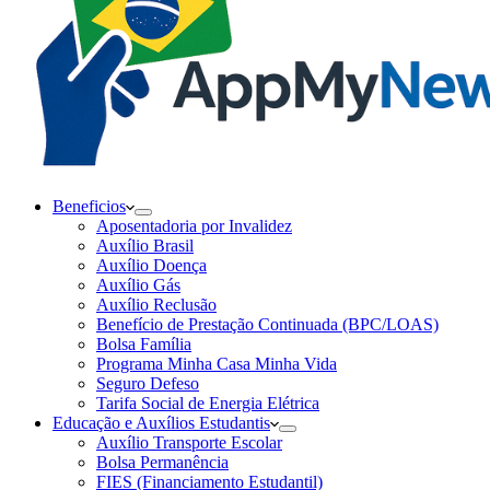
Beneficios
Aposentadoria por Invalidez
Auxílio Brasil
Auxílio Doença
Auxílio Gás
Auxílio Reclusão
Benefício de Prestação Continuada (BPC/LOAS)
Bolsa Família
Programa Minha Casa Minha Vida
Seguro Defeso
Tarifa Social de Energia Elétrica
Educação e Auxílios Estudantis
Auxílio Transporte Escolar
Bolsa Permanência
FIES (Financiamento Estudantil)