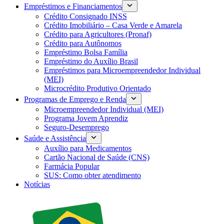
Empréstimos e Financiamentos
Crédito Consignado INSS
Crédito Imobiliário – Casa Verde e Amarela
Crédito para Agricultores (Pronaf)
Crédito para Autônomos
Empréstimo Bolsa Família
Empréstimo do Auxílio Brasil
Empréstimos para Microempreendedor Individual
(MEI)
Microcrédito Produtivo Orientado
Programas de Emprego e Renda
Microempreendedor Individual (MEI)
Programa Jovem Aprendiz
Seguro-Desemprego
Saúde e Assistência
Auxílio para Medicamentos
Cartão Nacional de Saúde (CNS)
Farmácia Popular
SUS: Como obter atendimento
Notícias