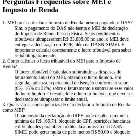
Perguntas Frequentes sobre MEI e
Imposto de Renda
1. MEI precisa declarar Imposto de Renda mesmo pagando o DAS?
Sim, o pagamento do DAS não isenta o MEI da declaração
do Imposto de Renda Pessoa Física. Se os rendimentos
tributáveis ultrapassarem R$ 33.888,00 no ano, o MEI deve
entregar a declaração do IRPF, além da DASN-SIMEI. É
importante calcular corretamente o lucro tributável para saber
se há obrigatoriedade.
2. Como calcular o lucro tributável do MEI para o Imposto de
Renda?
O lucro tributável é calculado subtraindo as despesas do
faturamento anual do MEI, obtendo o lucro líquido. Em
seguida, aplica-se o percentual de isenção conforme o setor
(8%, 16% ou 32%) sobre o faturamento e subtrai-se esse valor
do lucro líquido. O resultado é o lucro tributável, que deve ser
declarado se ultrapassar o limite anual.
3. Quais são as consequências de não declarar o Imposto de Renda
como MEI?
O não envio da declaração do IRPF pode resultar em multa
mínima de R$ 165,74, bloqueio do CPF, restrições bancárias
e dificuldades para obter crédito. Já a omissão da DASN-
SIMEI pode gerar multa de pelo menos R$ 50,00 e bloqueio