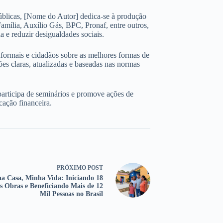
úblicas, [Nome do Autor] dedica-se à produção
amília, Auxílio Gás, BPC, Pronaf, entre outros,
 e reduzir desigualdades sociais.
nformais e cidadãos sobre as melhores formas de
ões claras, atualizadas e baseadas nas normas
participa de seminários e promove ações de
cação financeira.
PRÓXIMO
POST
a Casa, Minha Vida: Iniciando 18
s Obras e Beneficiando Mais de 12
Mil Pessoas no Brasil