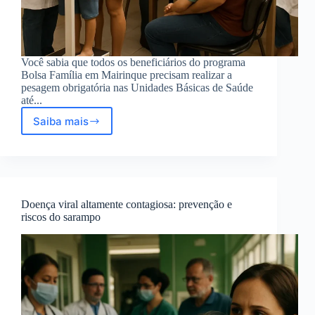
Você sabia que todos os beneficiários do programa
Bolsa Família em Mairinque precisam realizar a
pesagem obrigatória nas Unidades Básicas de Saúde
até...
Saiba mais
Prefeitura
de
Mairinque
avisa:
pesagem
obrigatória
Doença viral altamente contagiosa: prevenção e
Bolsa
riscos do sarampo
Família
até
30/11