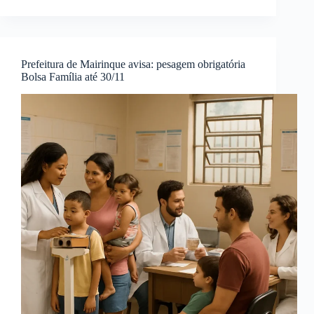
pode
acessar
benefícios
do
INSS:
Prefeitura de Mairinque avisa: pesagem obrigatória
saiba
Bolsa Família até 30/11
quando
solicitar
auxílio-
doença