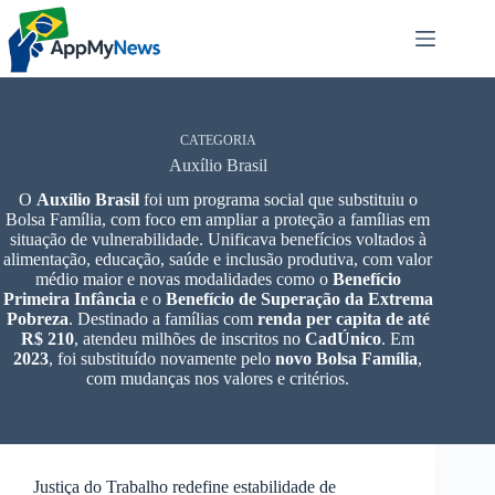
Pular
para
o
conteúdo
CATEGORIA
Auxílio Brasil
O
Auxílio Brasil
foi um programa social que substituiu o
Bolsa Família, com foco em ampliar a proteção a famílias em
situação de vulnerabilidade. Unificava benefícios voltados à
alimentação, educação, saúde e inclusão produtiva, com valor
médio maior e novas modalidades como o
Benefício
Primeira Infância
e o
Benefício de Superação da Extrema
Pobreza
. Destinado a famílias com
renda per capita de até
R$ 210
, atendeu milhões de inscritos no
CadÚnico
. Em
2023
, foi substituído novamente pelo
novo Bolsa Família
,
com mudanças nos valores e critérios.
Justiça do Trabalho redefine estabilidade de