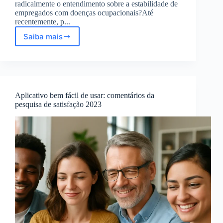
radicalmente o entendimento sobre a estabilidade de
empregados com doenças ocupacionais?Até
recentemente, p...
Saiba mais
Justiça
do
Trabalho
redefine
estabilidade
de
Aplicativo bem fácil de usar: comentários da
empregados
pesquisa de satisfação 2023
com
doenças
ocupacionais