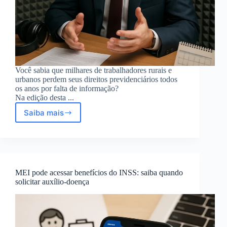
Você sabia que milhares de trabalhadores rurais e
urbanos perdem seus direitos previdenciários todos
os anos por falta de informação?
Na edição desta ...
Saiba mais
Rádio
Cultura:
Roberto
Mendes
Spolti
orienta
MEI pode acessar benefícios do INSS: saiba quando
sobre
solicitar auxílio-doença
aposentadoria
no
campo
e
cidade