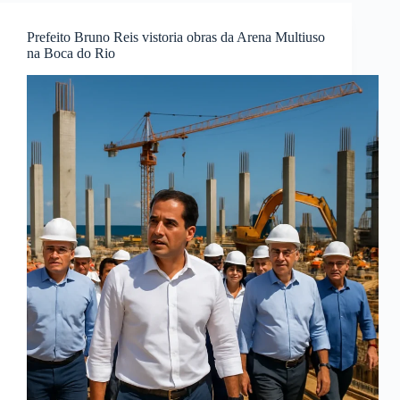
prevenção
e
Prefeito Bruno Reis vistoria obras da Arena Multiuso
riscos
na Boca do Rio
do
sarampo