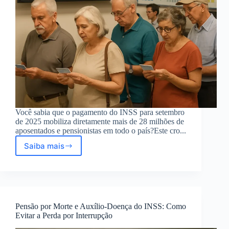
Você sabia que o pagamento do INSS para setembro
de 2025 mobiliza diretamente mais de 28 milhões de
aposentados e pensionistas em todo o país?Este cro...
Saiba mais
Pagamentos
INSS
setembro
2025:
Cronograma
mobiliza
Pensão por Morte e Auxílio-Doença do INSS: Como
milhões
Evitar a Perda por Interrupção
de
segurados