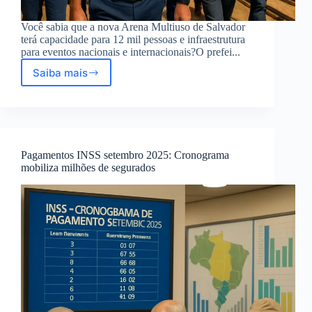
Você sabia que a nova Arena Multiuso de Salvador
terá capacidade para 12 mil pessoas e infraestrutura
para eventos nacionais e internacionais?O prefei...
Saiba mais
Prefeito
Bruno
Reis
vistoria
obras
da
Pagamentos INSS setembro 2025: Cronograma
Arena
mobiliza milhões de segurados
Multiuso
na
Boca
do
Rio