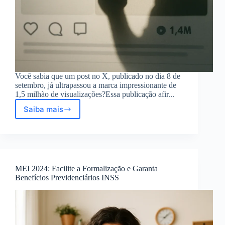
Você sabia que um post no X, publicado no dia 8 de
setembro, já ultrapassou a marca impressionante de
1,5 milhão de visualizações?Essa publicação afir...
Saiba mais
Post
no
X
sobre
novo
benefício
MEI 2024: Facilite a Formalização e Garanta
do
Benefícios Previdenciários INSS
INSS
para
alcoolismo
é
falso