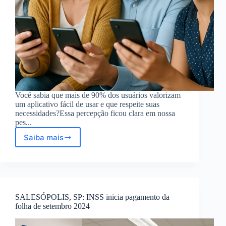
Você sabia que mais de 90% dos usuários valorizam
um aplicativo fácil de usar e que respeite suas
necessidades?Essa percepção ficou clara em nossa
pes...
Saiba mais
Aplicativo
bem
fácil
de
usar:
comentários
SALESÓPOLIS, SP: INSS inicia pagamento da
da
folha de setembro 2024
pesquisa
de