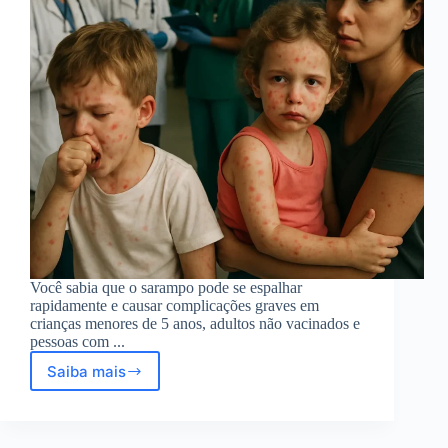
Você sabia que o sarampo pode se espalhar
rapidamente e causar complicações graves em
crianças menores de 5 anos, adultos não vacinados e
pessoas com ...
Saiba mais
Doença
viral
altamente
contagiosa: