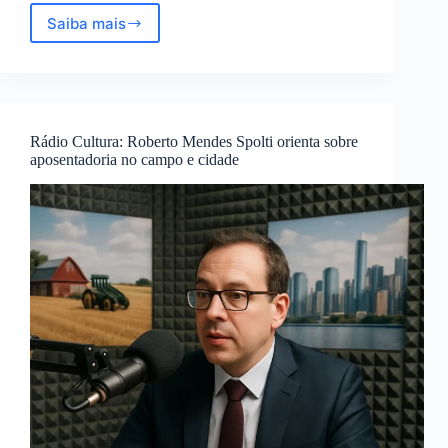
Saiba mais
SALESÓPOLIS,
SP:
INSS
inicia
pagamento
da
Rádio Cultura: Roberto Mendes Spolti orienta sobre
folha
aposentadoria no campo e cidade
de
setembro
2024