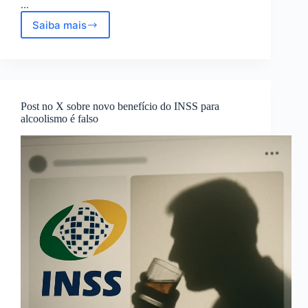
...
Saiba mais
Pensão
por
Morte
e
Auxílio-
Doença
Post no X sobre novo benefício do INSS para
do
alcoolismo é falso
INSS:
Como
Evitar
a
Perda
por
Interrupção