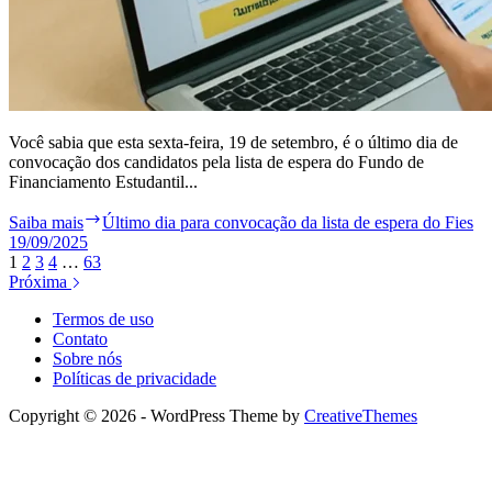
Você sabia que esta sexta-feira, 19 de setembro, é o último dia de
convocação dos candidatos pela lista de espera do Fundo de
Financiamento Estudantil...
Saiba mais
Último dia para convocação da lista de espera do Fies
19/09/2025
1
2
3
4
…
63
Próxima
Termos de uso
Contato
Sobre nós
Políticas de privacidade
Copyright © 2026 - WordPress Theme by
CreativeThemes