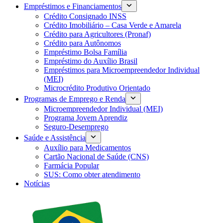
Empréstimos e Financiamentos
Crédito Consignado INSS
Crédito Imobiliário – Casa Verde e Amarela
Crédito para Agricultores (Pronaf)
Crédito para Autônomos
Empréstimo Bolsa Família
Empréstimo do Auxílio Brasil
Empréstimos para Microempreendedor Individual
(MEI)
Microcrédito Produtivo Orientado
Programas de Emprego e Renda
Microempreendedor Individual (MEI)
Programa Jovem Aprendiz
Seguro-Desemprego
Saúde e Assistência
Auxílio para Medicamentos
Cartão Nacional de Saúde (CNS)
Farmácia Popular
SUS: Como obter atendimento
Notícias