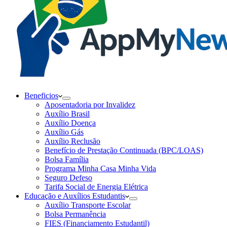
Beneficios
Aposentadoria por Invalidez
Auxílio Brasil
Auxílio Doença
Auxílio Gás
Auxílio Reclusão
Benefício de Prestação Continuada (BPC/LOAS)
Bolsa Família
Programa Minha Casa Minha Vida
Seguro Defeso
Tarifa Social de Energia Elétrica
Educação e Auxílios Estudantis
Auxílio Transporte Escolar
Bolsa Permanência
FIES (Financiamento Estudantil)