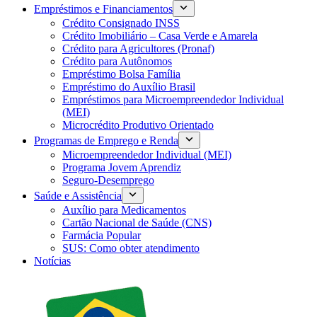
Empréstimos e Financiamentos
Crédito Consignado INSS
Crédito Imobiliário – Casa Verde e Amarela
Crédito para Agricultores (Pronaf)
Crédito para Autônomos
Empréstimo Bolsa Família
Empréstimo do Auxílio Brasil
Empréstimos para Microempreendedor Individual
(MEI)
Microcrédito Produtivo Orientado
Programas de Emprego e Renda
Microempreendedor Individual (MEI)
Programa Jovem Aprendiz
Seguro-Desemprego
Saúde e Assistência
Auxílio para Medicamentos
Cartão Nacional de Saúde (CNS)
Farmácia Popular
SUS: Como obter atendimento
Notícias