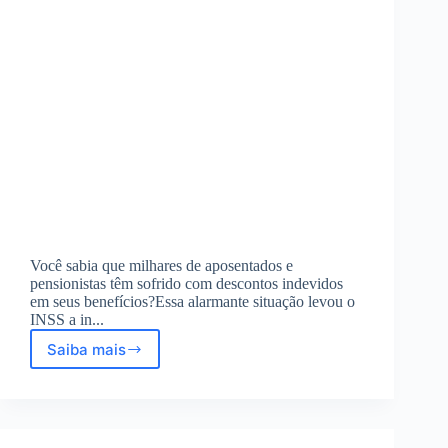
Você sabia que milhares de aposentados e
pensionistas têm sofrido com descontos indevidos
em seus benefícios?Essa alarmante situação levou o
INSS a in...
Saiba mais
INSS
reforça
força-
tarefa
contra