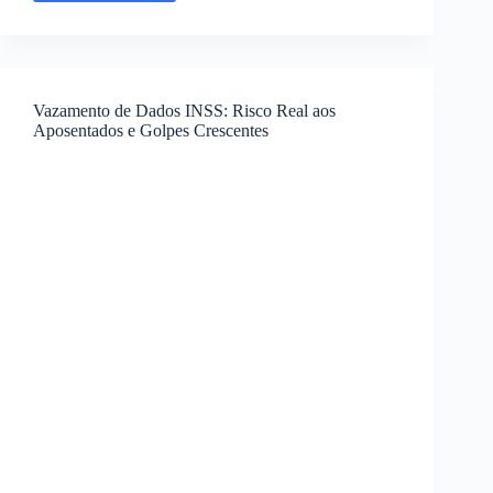
consignado
com
FGTS
em
2025:
Vazamento de Dados INSS: Risco Real aos
revolução
Aposentados e Golpes Crescentes
no
crédito
para
trabalhadores
formais