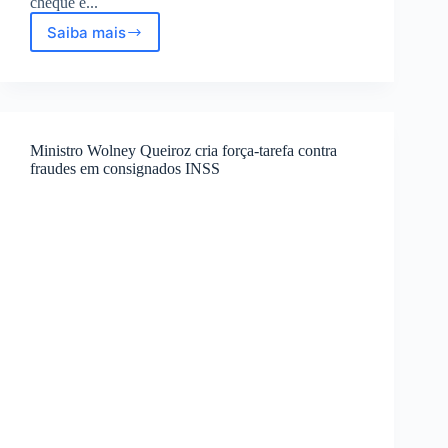
cheque e...
Saiba mais
Crédito
do
Trabalhador
2025:
Ferramenta
inédita
Ministro Wolney Queiroz cria força-tarefa contra
para
fraudes em consignados INSS
negociar
dívidas
caras