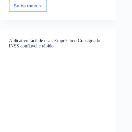
Saiba mais
Aplicativo
bem
fácil
de
usar:
Comentários
Aplicativo fácil de usar: Empréstimo Consignado
reais
INSS confiável e rápido
da
pesquisa
de
satisfação
2023