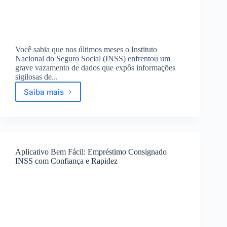
Você sabia que nos últimos meses o Instituto
Nacional do Seguro Social (INSS) enfrentou um
grave vazamento de dados que expôs informações
sigilosas de...
Saiba mais
Vazamento
de
Dados
INSS:
Risco
Real
Aplicativo Bem Fácil: Empréstimo Consignado
aos
INSS com Confiança e Rapidez
Aposentados
e
Golpes
Crescentes