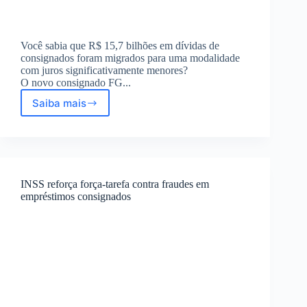
Você sabia que R$ 15,7 bilhões em dívidas de
consignados foram migrados para uma modalidade
com juros significativamente menores?
O novo consignado FG...
Saiba mais
Novo
consignado
FGTS:
R$15,7
bi
migrados
INSS reforça força-tarefa contra fraudes em
com
empréstimos consignados
juros
mais
baixos