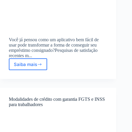
Você já pensou como um aplicativo bem fácil de
usar pode transformar a forma de conseguir seu
empréstimo consignado?Pesquisas de satisfação
recentes m...
Saiba mais
Aplicativo
fácil
de
usar:
Empréstimo
Consignado
Modalidades de crédito com garantia FGTS e INSS
INSS
para trabalhadores
confiável
e
rápido