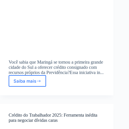
Você sabia que Maringá se tornou a primeira grande
cidade do Sul a oferecer crédito consignado com
recursos próprios da Previdência?Essa iniciativa in...
Saiba mais
Maringá
Previdência
libera
crédito
consignado
com
Crédito do Trabalhador 2025: Ferramenta inédita
taxa
para negociar dívidas caras
reduzida