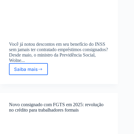
Você já notou descontos em seu benefício do INSS
sem jamais ter contratado empréstimos consignados?
Desde maio, o ministro da Previdência Social,
Wolne...
Saiba mais
Ministro
Wolney
Queiroz
cria
força-
tarefa
Novo consignado com FGTS em 2025: revolução
contra
no crédito para trabalhadores formais
fraudes
em
consignados
INSS