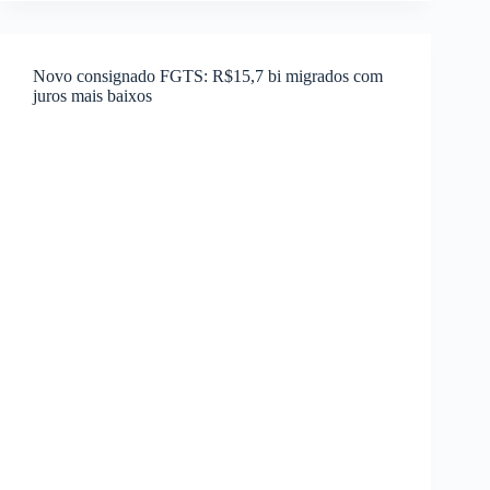
com
garantia
FGTS
Novo consignado FGTS: R$15,7 bi migrados com
e
juros mais baixos
INSS
para
trabalhadores