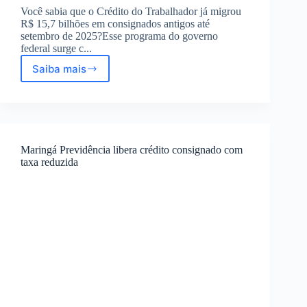
Você sabia que o Crédito do Trabalhador já migrou
R$ 15,7 bilhões em consignados antigos até
setembro de 2025?Esse programa do governo
federal surge c...
Saiba mais
Crédito
do
Trabalhador:
Alternativas
Justas
para
Maringá Previdência libera crédito consignado com
Crédito
taxa reduzida
Consignado