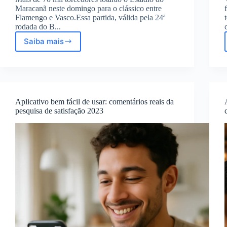
Maracanã neste domingo para o clássico entre
Flamengo e Vasco.Essa partida, válida pela 24ª
rodada do B...
Saiba mais
O
Clássico
Flamengo
x
Vasco
Agita
Aplicativo bem fácil de usar: comentários reais da
o
pesquisa de satisfação 2023
Maracanã
na
24ª
Rodada
do
Brasileirão