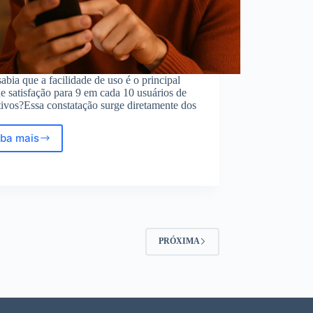
abia que a facilidade de uso é o principal
de satisfação para 9 em cada 10 usuários de
tivos?Essa constatação surge diretamente dos
iba mais
Aplicativo
bem
fácil
de
usar:
comentário
da
pesquisa
PRÓXIMA
de
satisfação
2023
detalhado