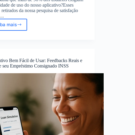
lidade de uso do nosso aplicativo?Esses
 retirados da nossa pesquisa de satisfação
...
iba mais
Aplicativo
bem
fácil
de
usar:
feedback
ativo Bem Fácil de Usar: Feedbacks Reais e
real
e seu Empréstimo Consignado INSS
da
pesquisa
de
satisfação
2023