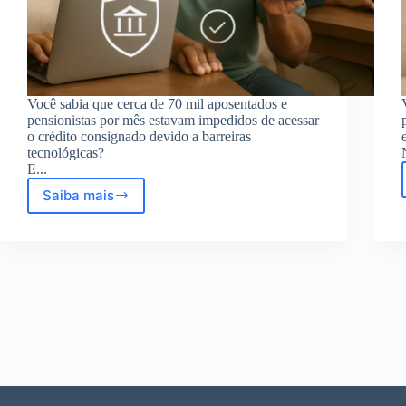
Você sabia que cerca de 70 mil aposentados e
pensionistas por mês estavam impedidos de acessar
o crédito consignado devido a barreiras
tecnológicas?
E...
Saiba mais
Novo
desbloqueio
com
credenciais
bancárias
para
crédito
consignado