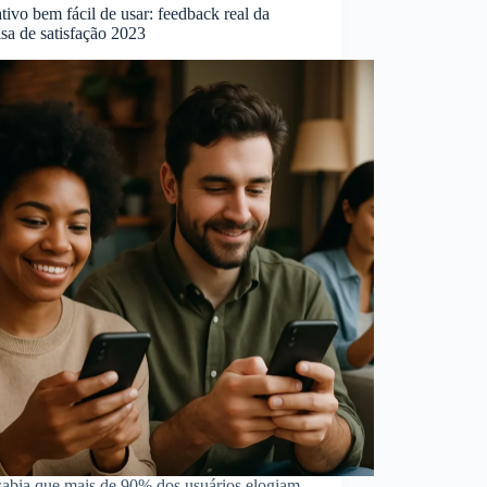
tivo bem fácil de usar: feedback real da
sa de satisfação 2023
sabia que mais de 90% dos usuários elogiam