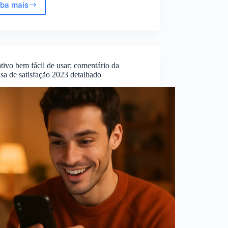
iba mais
BPC
2025:
Conheça
as
Regras
para
tivo bem fácil de usar: comentário da
Ter
sa de satisfação 2023 detalhado
Bens
e
Continuar
Recebendo