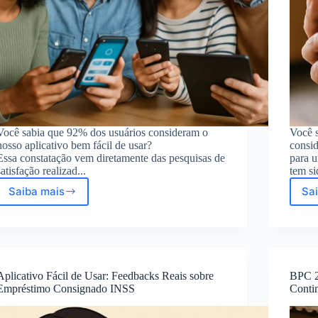
Você sabia que 92% dos usuários consideram o
Você 
nosso aplicativo bem fácil de usar?
consid
Essa constatação vem diretamente das pesquisas de
para u
satisfação realizad...
tem si
Saiba mais
Sa
Aplicativo
bem
fácil
de
usar:
satisfação
Aplicativo Fácil de Usar: Feedbacks Reais sobre
BPC 2
e
Empréstimo Consignado INSS
Conti
confiança
comprovadas