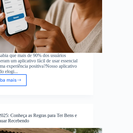
sabia que mais de 90% dos usuários
eram um aplicativo fácil de usar essencial
ma experiência positiva?Nosso aplicativo
do elogi...
iba mais
Aplicativo
Bem
Fácil
de
Usar:
Feedbacks
025: Conheça as Regras para Ter Bens e
Reais
nuar Recebendo
e
Simule