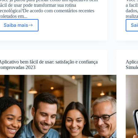
fácil de usar pode transformar sua rotina
a faci
tecnológica?De acordo com comentários recentes
dados,
coletados em...
realiza
Saiba mais
Sa
Aplicativo
Bem
Fácil
de
Usar:
Comentários
Aplicativo bem fácil de usar: satisfação e confiança
Aplic
Reais
comprovadas 2023
Simul
da
Pesquisa
de
Satisfação