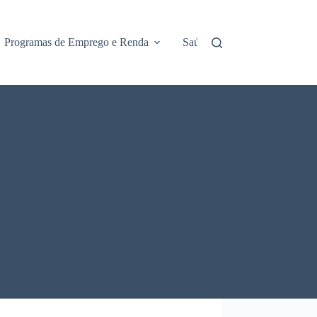
Programas de Emprego e Renda
Saúde e Assistência
No