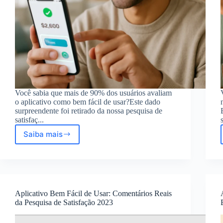
Você sabia que mais de 90% dos usuários avaliam
o aplicativo como bem fácil de usar?Este dado
surpreendente foi retirado da nossa pesquisa de
satisfaç...
Saiba mais
Aplicativo
bem
fácil
de
usar:
comentários
Aplicativo Bem Fácil de Usar: Comentários Reais
reais
da Pesquisa de Satisfação 2023
da
pesquisa