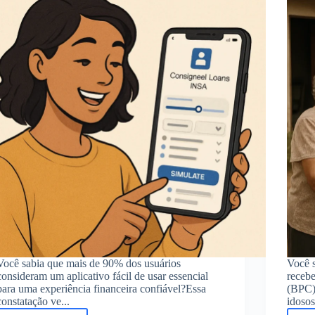
2023
Você sabia que mais de 90% dos usuários
Você s
consideram um aplicativo fácil de usar essencial
recebe
para uma experiência financeira confiável?Essa
(BPC)
constatação ve...
idosos