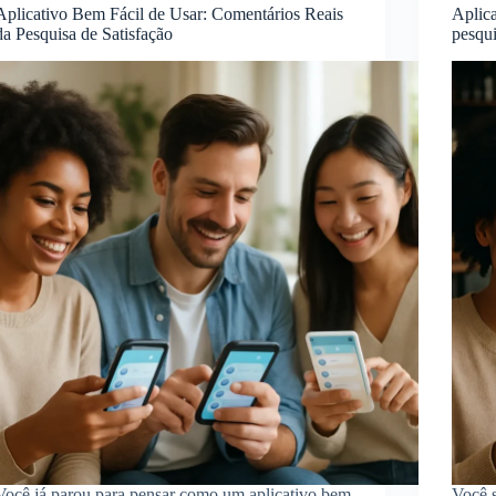
Aplicativo Bem Fácil de Usar: Comentários Reais
Aplica
da Pesquisa de Satisfação
pesqui
Você já parou para pensar como um aplicativo bem
Você 