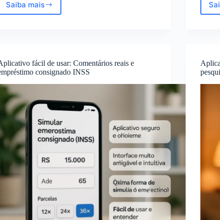
Saiba mais
Sa
Aplicativo
Fácil
de
Usar:
Feedbacks
Reais
Aplicativo fácil de usar: Comentários reais e
Aplica
sobre
empréstimo consignado INSS
pesqui
Empréstimo
Consignado
INSS