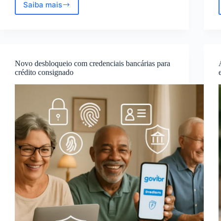
Saiba mais
Aplicativo
Bem
Fácil
de
Usar:
Comentários
Novo desbloqueio com credenciais bancárias para
Reais
crédito consignado
da
Pesquisa
de
Satisfação
2023