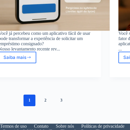
Você já percebeu como um aplicativo fácil de usar
Você s
pode transformar a experiência de solicitar um
fator 
empréstimo consignado?
aplica
Nosso levantamento recente rev...
...
Saiba mais
Sa
Aplicativo
fácil
de
usar:
Comentários
reais
e
empréstimo
1
2
3
consignado
INSS
Termos de uso
Contato
Sobre nós
Políticas de privacidade